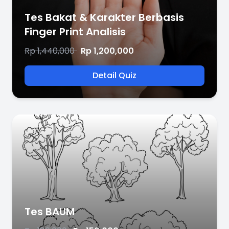
Tes Bakat & Karakter Berbasis
Finger Print Analisis
Rp 1,440,000
Rp 1,200,000
Detail Quiz
Tes BAUM